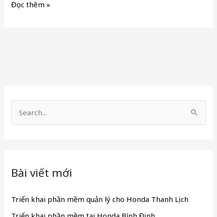
Đọc thêm »
T
ì
m
k
Bài viết mới
i
ế
Triển khai phần mềm quản lý cho Honda Thanh Lịch
m
Triển khai phần mềm tại Honda Bình Định
: