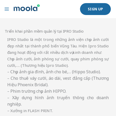
Nhảy
SIGN UP
tới
nội
dung
Triển khai phần mềm quản lý tại IPRO Studio
IPRO Studio là một trong những ảnh viện chụp ảnh cưới
đẹp nhất tại thành phố biển Vũng Tàu. Hiện Ipro Studio
đang hoạt động với rất nhiều dịch vụ kinh doanh như:
Chụp ảnh cưới, ảnh phóng sự cưới, quay phim phóng sự
cưới,…. (Thương hiệu Ipro Studio).
Chụp ảnh gia đình, ảnh cho bé,… (Hippo Studio).
–
Cho thuê váy cưới, áo dài, vest đẳng cấp (Thương
–
Hiệu Phoenix Bridal).
Phim trường chụp ảnh HIPPO.
–
Xây dựng hình ảnh truyển thông cho doanh
–
nghiệp.
– Xưởng in FLASH PRINT.