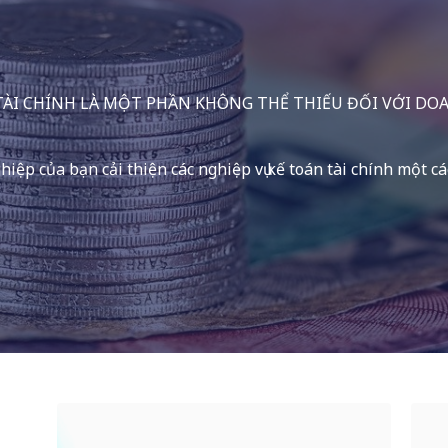
 TÀI CHÍNH LÀ MỘT PHẦN KHÔNG THỂ THIẾU ĐỐI VỚI DO
ệp của bạn cải thiện các nghiệp vụ kế toán tài chính một c