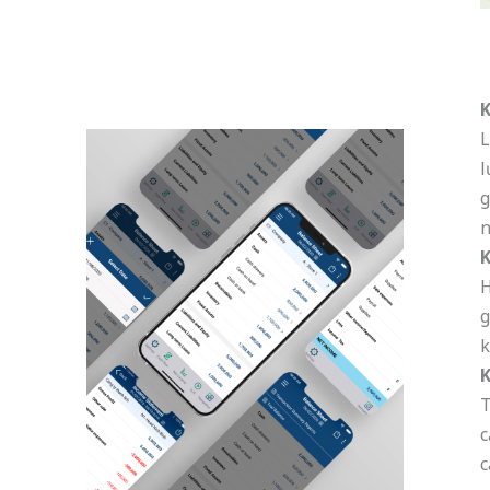
K
L
l
g
n
K
H
g
k
K
T
c
c