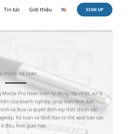
Tin tức
Giới thiệu
SIGN UP
i chính- Kế toán
ng Moola-Pro hoàn toàn tự động cập nhật, xử lý
n tiền của doanh nghiệp, giúp ban lãnh đạo
hính và đưa ra quyết định kịp thời chính xác
nghiệp. Kế toán và lãnh đạo có thể xem báo cáo
 ở đâu, thời gian nào.