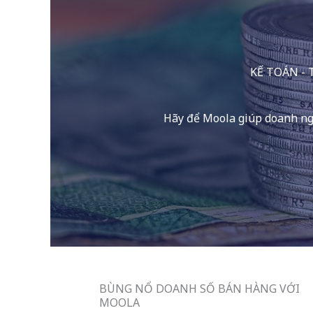
KẾ TOÁN -
Hãy để Moola giúp doanh nghi
BÙNG NỔ DOANH SỐ BÁN HÀNG VỚI
MOOLA