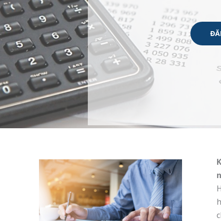
ĐĂ
K
H
h
c