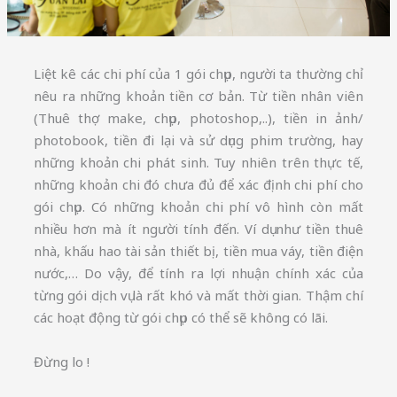
Liệt kê các chi phí của 1 gói chụp, người ta thường chỉ
nêu ra những khoản tiền cơ bản. Từ tiền nhân viên
(Thuê thợ make, chụp, photoshop,..), tiền in ảnh/
photobook, tiền đi lại và sử dụng phim trường, hay
những khoản chi phát sinh. Tuy nhiên trên thực tế,
những khoản chi đó chưa đủ để xác định chi phí cho
gói chụp. Có những khoản chi phí vô hình còn mất
nhiều hơn mà ít người tính đến. Ví dụ như tiền thuê
nhà, khấu hao tài sản thiết bị, tiền mua váy, tiền điện
nước,… Do vậy, để tính ra lợi nhuận chính xác của
từng gói dịch vụ là rất khó và mất thời gian. Thậm chí
các hoạt động từ gói chụp có thể sẽ không có lãi.
Đừng lo !