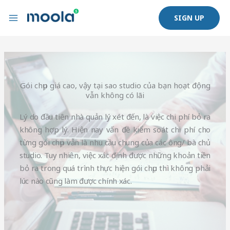
Nhảy
SIGN UP
tới
nội
dung
Gói chụp giá cao, vậy tại sao studio của bạn hoạt động
vẫn không có lãi
Lý do đầu tiên nhà quản lý xét đến, là việc chi phí bỏ ra
không hợp lý. Hiện nay vấn đề kiểm soát chi phí cho
từng gói chụp vẫn là nhu cầu chung của các ông/ bà chủ
studio. Tuy nhiên, việc xác định được những khoản tiền
bỏ ra trong quá trình thực hiện gói chụp thì không phải
lúc nào cũng làm được chính xác.