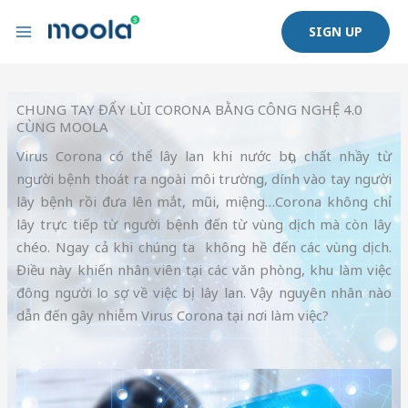
Nhảy
SIGN UP
tới
nội
dung
CHUNG TAY ĐẨY LÙI CORONA BẰNG CÔNG NGHỆ 4.0
CÙNG MOOLA
Virus Corona có thể lây lan khi nước bọt, chất nhầy từ
người bệnh thoát ra ngoài môi trường, dính vào tay người
lây bệnh rồi đưa lên mắt, mũi, miệng…Corona không chỉ
lây trực tiếp từ người bệnh đến từ vùng dịch mà còn lây
chéo. Ngay cả khi chúng ta không hề đến các vùng dịch.
Điều này khiến nhân viên tại các văn phòng, khu làm việc
đông người lo sợ về việc bị lây lan. Vậy nguyên nhân nào
dẫn đến gây nhiễm Virus Corona tại nơi làm việc?